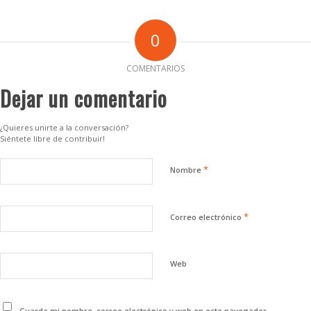
0
COMENTARIOS
Dejar un comentario
¿Quieres unirte a la conversación?
Siéntete libre de contribuir!
*
Nombre
*
Correo electrónico
Web
Guarda mi nombre, correo electrónico y web en este navegador